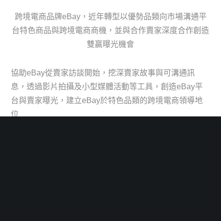
跨境電商品牌eBay，近年轉型以優勢品類向市場溝通平
台特色商品與跨境電商商機，並與合作賣家深度合作創造
雙贏曝光機會
協助eBay從賣家訪談開始，挖深賣家故事與可溝通訊
息，透過影片拍攝及小型媒體活動等工具，創造eBay平
台與賣家曝光，建立eBay於特色品類的跨境電商領導地
位
生活消費
消費快銷產業推陳出新，如何在動態環境中創造有利於行銷的溝