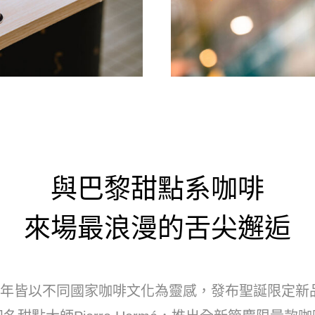
與巴黎甜點系咖啡
來場最浪漫的舌尖邂逅
so每年皆以不同國家咖啡文化為靈感，發布聖誕限定新