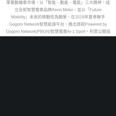
軍電動機車市場，以「智能、動能、電能」三大精神，成
立全新智慧電車品牌Aeon Motor，並以「Future
Mobility」未來的移動性為願景，在2019年夏季聯手
Gogoro Network智慧能源平台，推出首款Powered by
Gogoro Network(PBGN)智慧電車Ai-1 Sport。利眾公關協
助Aeon Motor全新品牌發表與新車發表會，透過策略性的
波段式操作與多樣性的跨線路公關媒體操作，不僅在短時
間內創造品牌在電動機車市場的知名度，更為Ai-1 Sport
締造亮眼銷售佳績，短短四個月內，即成為激烈競爭市場
中的市占排名第二名！
此外，在本次的發表中，利眾公關以精準訊息溝通，成功
教育媒體與消費者對電動機車PBGN陣營的認識，同時提
升消費者在選擇電動機車時，應首選PBGN陣營車款的指
名度。