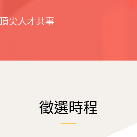
頂尖人才共事
徵選時程