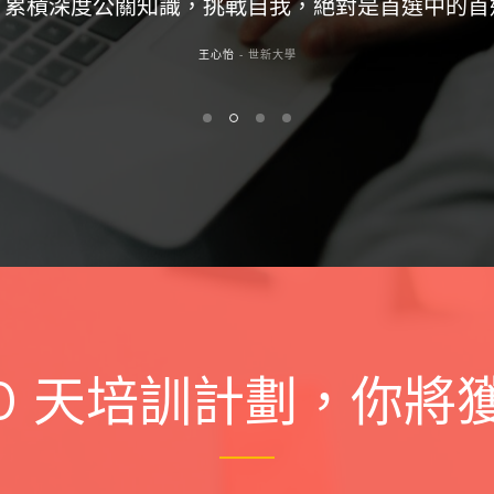
魏宥榛
- 政治大學
60 天培訓計劃，你將