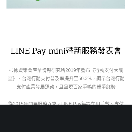
LINE Pay mini暨新服務發表會
根據資策會產業情報研究所2019年發布《行動支付大調
查》，台灣行動支付普及率提升至50.3%，顯示台灣行動
支付產業發展蓬勃，且呈現百家爭鳴的競爭態勢
從2015年開展服務以來，LINE Pay無論在用戶數、支付
據點數量皆為市場領先者之一，為強化其市場優勢，
LINE Pay以「Do More with LINE Pay」願景出發，推出
「LINE Pay mini行動支付收款機」與相關輔銷機制。