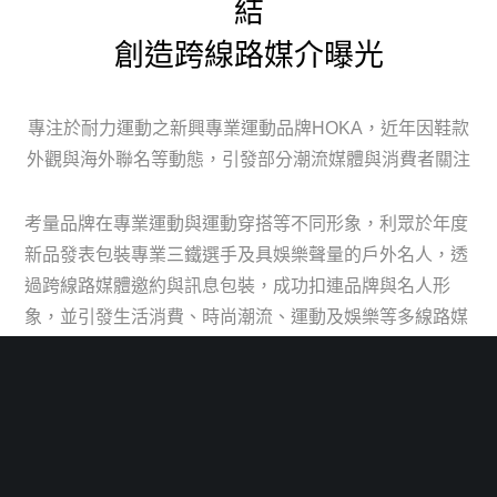
結
創造跨線路媒介曝光
專注於耐力運動之新興專業運動品牌HOKA，近年因鞋款
外觀與海外聯名等動態，引發部分潮流媒體與消費者關注
考量品牌在專業運動與運動穿搭等不同形象，利眾於年度
新品發表包裝專業三鐵選手及具娛樂聲量的戶外名人，透
過跨線路媒體邀約與訊息包裝，成功扣連品牌與名人形
象，並引發生活消費、時尚潮流、運動及娛樂等多線路媒
體曝光，並透過娛樂名人創造多篇社群專訪報導，成功協
助品牌搶奪社群討論聲量